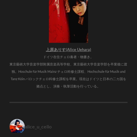
上原ありす(Alice Uehara)
ドイツ在住チェロ奏者・物書き。
東京藝術大学音楽学部附属音楽高等学校、東京藝術大学音楽学部を卒業後に渡
独。Hoschule für Musik Mainz チェロ科修士課程、Hochschule für Musik und
Tanz Köin バロックチェロ科修士課程を卒業。現在はドイツと日本の二カ国を
拠点とし、演奏・執筆活動を行っている。
alice_u_cello