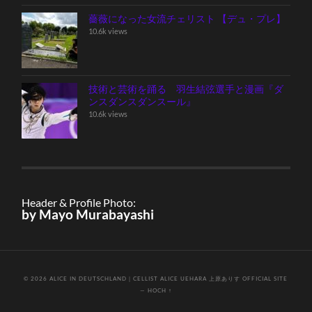
薔薇になった女流チェリスト 【デュ・プレ】
10.6k views
技術と芸術を踊る 羽生結弦選手と漫画『ダ
ンスダンスダンスール』
10.6k views
Header & Profile Photo:
by Mayo Murabayashi
© 2026
ALICE IN DEUTSCHLAND｜CELLIST ALICE UEHARA 上原ありす OFFICIAL SITE
—
HOCH ↑