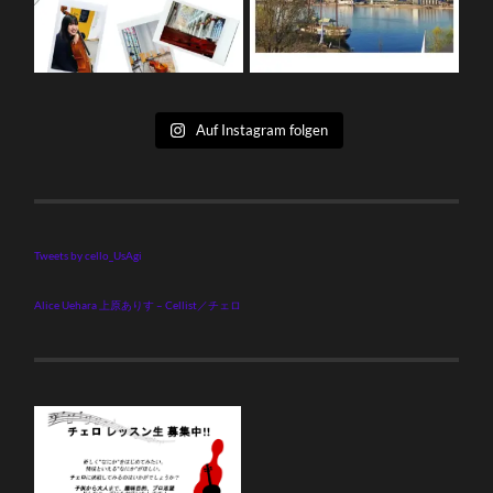
Auf Instagram folgen
Tweets by cello_UsAgi
Alice Uehara 上原ありす – Cellist／チェロ