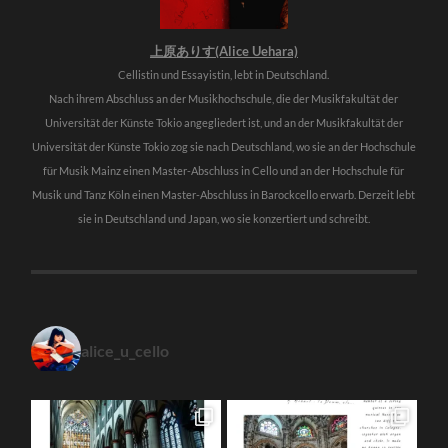
上原ありす(Alice Uehara)
Cellistin und Essayistin, lebt in Deutschland.
Nach ihrem Abschluss an der Musikhochschule, die der Musikfakultät der
Universität der Künste Tokio angegliedert ist, und an der Musikfakultät der
Universität der Künste Tokio zog sie nach Deutschland, wo sie an der Hochschule
für Musik Mainz einen Master-Abschluss in Cello und an der Hochschule für
Musik und Tanz Köln einen Master-Abschluss in Barockcello erwarb. Derzeit lebt
sie in Deutschland und Japan, wo sie konzertiert und schreibt.
alice_u_cello