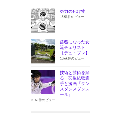
努力の化け物
15.5k件のビュー
薔薇になった女
流チェリスト
【デュ・プレ】
10.6k件のビュー
技術と芸術を踊
る 羽生結弦選
手と漫画『ダン
スダンスダンス
ール』
10.6k件のビュー