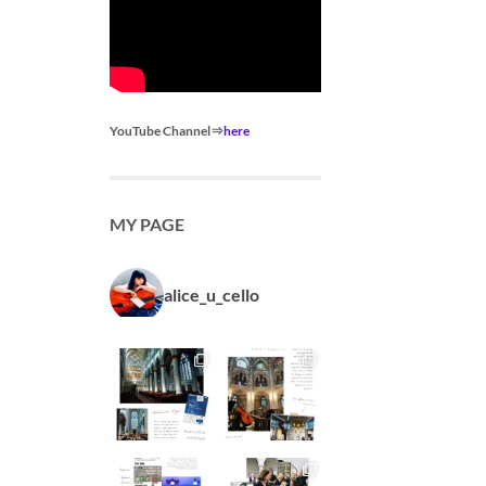
YouTube Channel⇒
here
MY PAGE
alice_u_cello