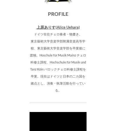
PROFILE
上原ありす(Alice Uehara)
ドイツ在住チェロ奏者・物書き。
東京藝術大学音楽学部附属音楽高等学
校、東京藝術大学音楽学部を卒業後に
渡独。Hoschule für Musik Mainz チェロ
科修士課程、Hochschule für Musik und
Tanz Köin バロックチェロ科修士課程を
卒業。現在はドイツと日本の二カ国を
拠点とし、演奏・執筆活動を行ってい
る。