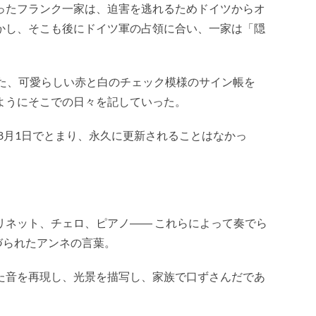
ったフランク一家は、迫害を逃れるためドイツからオ
かし、
そこも後にドイツ軍の占領に合い、一家は「隠
れた、可愛らしい赤と白のチェック模様のサイン帳を
ようにそこでの日々を記していった。
年8月1日でとまり、永久に更新されることはなかっ
リネット、チェロ、ピアノ―― これらによって奏でら
つづられたアンネの言葉。
た音を再現し、光景を描写し、家族で口ずさんだであ