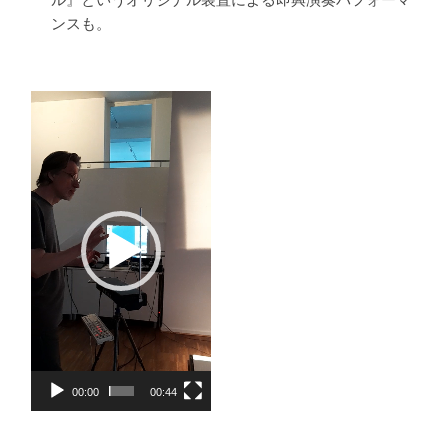
ンスも。
動
画
プ
レ
ー
ヤ
ー
00:00
00:44