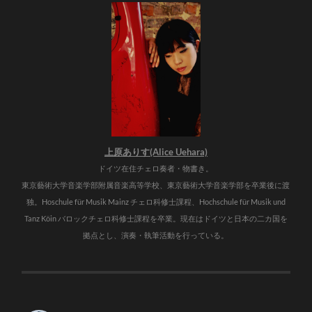
上原ありす(Alice Uehara)
ドイツ在住チェロ奏者・物書き。
東京藝術大学音楽学部附属音楽高等学校、東京藝術大学音楽学部を卒業後に渡
独。Hoschule für Musik Mainz チェロ科修士課程、Hochschule für Musik und
Tanz Köin バロックチェロ科修士課程を卒業。現在はドイツと日本の二カ国を
拠点とし、演奏・執筆活動を行っている。