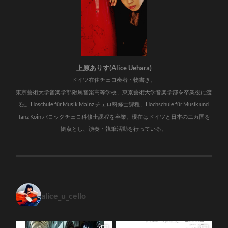
上原ありす(Alice Uehara)
ドイツ在住チェロ奏者・物書き。
東京藝術大学音楽学部附属音楽高等学校、東京藝術大学音楽学部を卒業後に渡
独。Hoschule für Musik Mainz チェロ科修士課程、Hochschule für Musik und
Tanz Köin バロックチェロ科修士課程を卒業。現在はドイツと日本の二カ国を
拠点とし、演奏・執筆活動を行っている。
alice_u_cello