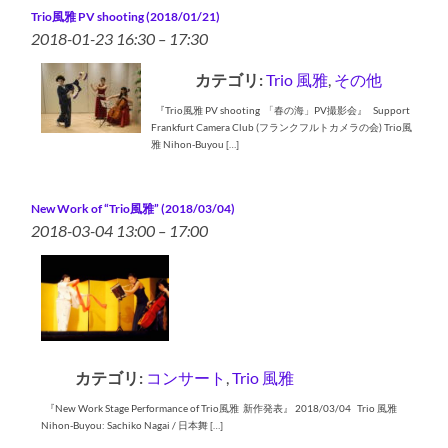
Trio風雅 PV shooting (2018/01/21)
2018-01-23 16:30
–
17:30
カテゴリ:
Trio 風雅
,
その他
『Trio風雅 PV shooting 「春の海」PV撮影会』 Support
Frankfurt Camera Club (フランクフルトカメラの会) Trio風
雅 Nihon-Buyou […]
New Work of “Trio風雅” (2018/03/04)
2018-03-04 13:00
–
17:00
カテゴリ:
コンサート
,
Trio 風雅
『New Work Stage Performance of Trio風雅 新作発表』 2018/03/04 Trio 風雅
Nihon-Buyou: Sachiko Nagai / 日本舞 […]