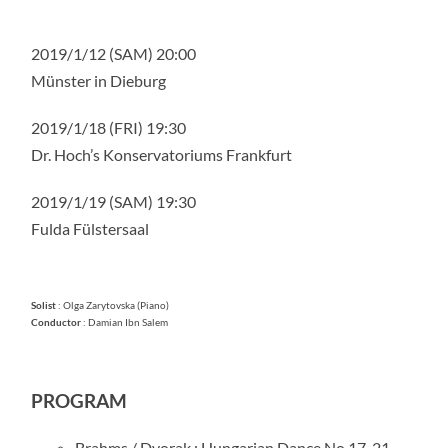
2019/1/12 (SAM) 20:00
Münster in Dieburg
2019/1/18 (FRI) 19:30
Dr. Hoch’s Konservatoriums Frankfurt
2019/1/19 (SAM) 19:30
Fulda Fülstersaal
Solist
: Olga Zarytovska (Piano)
Conductor
: Damian Ibn Salem
PROGRAM
Brahms / Dvorak : Hungarian Dance No.17-21