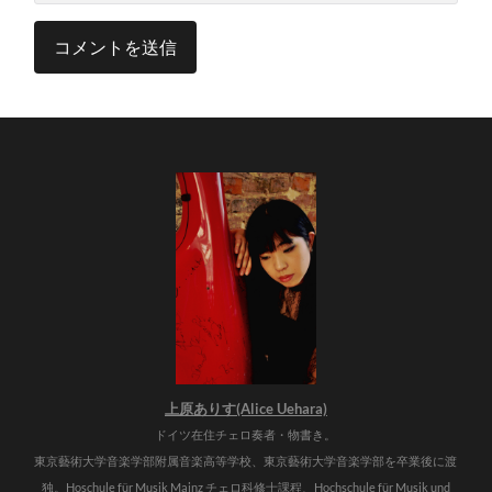
上原ありす(Alice Uehara)
ドイツ在住チェロ奏者・物書き。
東京藝術大学音楽学部附属音楽高等学校、東京藝術大学音楽学部を卒業後に渡
独。Hoschule für Musik Mainz チェロ科修士課程、Hochschule für Musik und