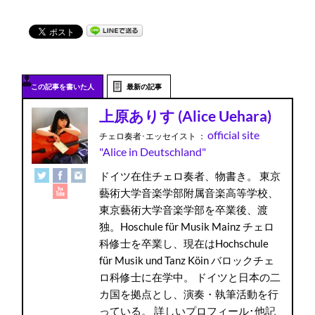
この記事を書いた人
最新の記事
上原ありす (Alice Uehara)
official site
チェロ奏者･エッセイスト
：
"Alice in Deutschland"
ドイツ在住チェロ奏者、物書き。 東京
藝術大学音楽学部附属音楽高等学校、
東京藝術大学音楽学部を卒業後、渡
独。Hoschule für Musik Mainz チェロ
科修士を卒業し、現在はHochschule
für Musik und Tanz Köin バロックチェ
ロ科修士に在学中。 ドイツと日本の二
カ国を拠点とし、演奏・執筆活動を行
っている。 詳しいプロフィール･他記