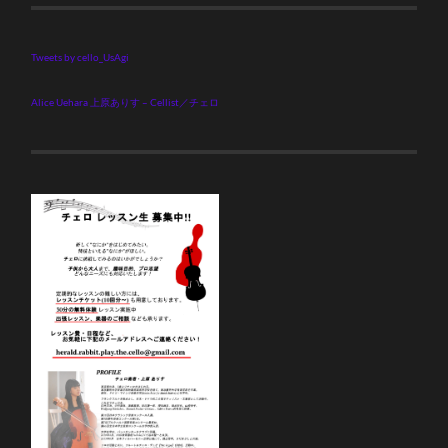
Tweets by cello_UsAgi
Alice Uehara 上原ありす – Cellist／チェロ