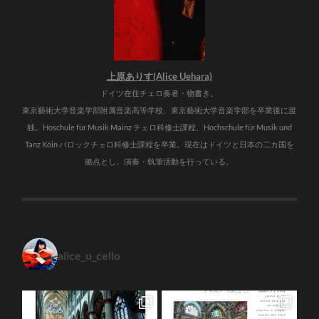
上原ありす(Alice Uehara)
ドイツ在住チェロ奏者・物書き。
東京藝術大学音楽学部附属音楽高等学校、東京藝術大学音楽学部を卒業後に渡
独。Hoschule für Musik Mainz チェロ科修士課程、Hochschule für Musik und
Tanz Köin バロックチェロ科修士課程を卒業。現在はドイツと日本の二カ国を
拠点とし、演奏・執筆活動を行っている。
alice_u_cello