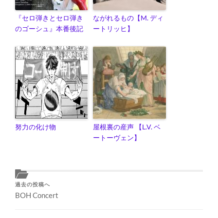
『セロ弾きとセロ弾き
ながれるもの【M. ディ
のゴーシュ』本番後記
ートリッヒ】
努力の化け物
屋根裏の産声 【L.V. ベ
ートーヴェン】
過去の投稿へ
BOH Concert