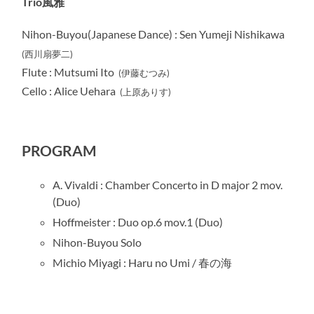
Trio風雅
Nihon-Buyou(Japanese Dance) : Sen Yumeji Nishikawa
(西川扇夢二)
Flute : Mutsumi Ito
(伊藤むつみ)
Cello : Alice Uehara
(上原ありす)
PROGRAM
A. Vivaldi : Chamber Concerto in D major 2 mov.
(Duo)
Hoffmeister : Duo op.6 mov.1 (Duo)
Nihon-Buyou Solo
Michio Miyagi : Haru no Umi / 春の海