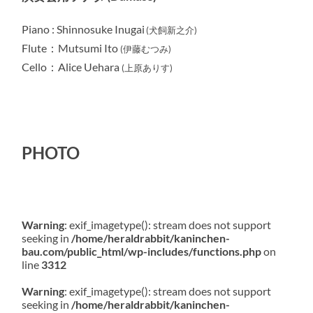
Piano : Shinnosuke Inugai
(犬飼新之介)
Flute：Mutsumi Ito
(伊藤むつみ)
Cello：Alice Uehara
(上原ありす)
PHOTO
Warning
: exif_imagetype(): stream does not support
seeking in
/home/heraldrabbit/kaninchen-
bau.com/public_html/wp-includes/functions.php
on
line
3312
Warning
: exif_imagetype(): stream does not support
seeking in
/home/heraldrabbit/kaninchen-