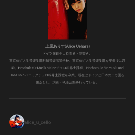
上原ありす(Alice Uehara)
ドイツ在住チェロ奏者・物書き。
東京藝術大学音楽学部附属音楽高等学校、東京藝術大学音楽学部を卒業後に渡
独。Hoschule für Musik Mainz チェロ科修士課程、Hochschule für Musik und
Tanz Köin バロックチェロ科修士課程を卒業。現在はドイツと日本の二カ国を
拠点とし、演奏・執筆活動を行っている。
alice_u_cello