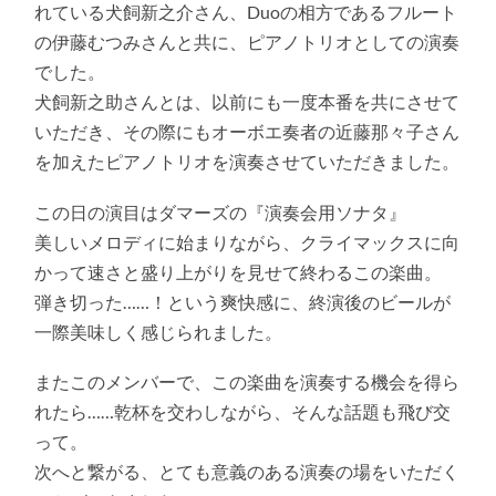
れている犬飼新之介さん、Duoの相方であるフルート
の伊藤むつみさんと共に、ピアノトリオとしての演奏
でした。
犬飼新之助さんとは、以前にも一度本番を共にさせて
いただき、その際にもオーボエ奏者の近藤那々子さん
を加えたピアノトリオを演奏させていただきました。
この日の演目はダマーズの『演奏会用ソナタ』
美しいメロディに始まりながら、クライマックスに向
かって速さと盛り上がりを見せて終わるこの楽曲。
弾き切った……！という爽快感に、終演後のビールが
一際美味しく感じられました。
またこのメンバーで、この楽曲を演奏する機会を得ら
れたら……乾杯を交わしながら、そんな話題も飛び交
って。
次へと繋がる、とても意義のある演奏の場をいただく